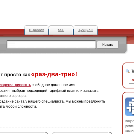
IT-работа
SSL
Аукцион
W
«раз-два-три»!
т просто как
зарегистрировать
свободное доменное имя.
остинг, выбрав подходящий тарифный план или заказать
енного сервера.
оздание сайта у нашего специалиста. Мы можем предложить
йта любой сложности.
пода
регис
шанс